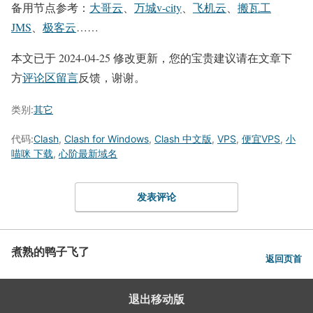
备用节点参考：
大哥云
、
万城v-city
、
飞机云
、
搬瓦工
JMS
、
极客云
……
本文已于 2024-04-25 修改更新，您的宝贵建议请在文章下
方
评论区留言
反馈，谢谢。
类别:
其它
代码:
Clash
,
Clash for Windows
,
Clash 中文版
,
VPS
,
便宜VPS
,
小
喵咪 下载
,
心阶最新域名
发表评论
煮熟的鸭子飞了
返回页首
退出移动版