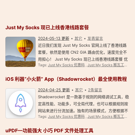
Just My Socks 现已上线香港线路套餐
2024-05-13 更新
其它
发表留言
近日我们发现 Just My Socks 官网上线了香港线路
套餐，依然是使用 CN2 GIA 路由优化，速度完全不
用担心！ Just My Socks 现已上线香港线路套餐 优
Tags:
Just My Socks 优惠码
,
Just My Socks 搬瓦工官方网络加速
惠码：JMS9272283 Just My Socks 目前有两个香
港套餐，Just My Socks Hong Kong 100 价格为
iOS 利器“小火箭” App（Shadowrocket）最全使用教程
$34.99…
2024-04-25 更新
其它
2条留言
Shadowrocket 是一款基于规则的网络调试工具，稳
定高性能、功能多，可全局代理，也可以根据规则按
网站来进行分流加速。独有的场景模式，方便根据不
Tags:
Just My Socks 优惠码
,
Just My Socks 搬瓦工官方网络加速
同需求自动切换配置及节点。 Shadowrocket：搬瓦
工官方加速 JMS 小火箭节点也不错。
uPDF—功能强大 小巧 PDF 文件处理工具
Shadowrocket…