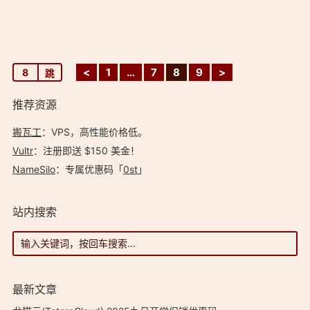
<
1
…
7
8
9
>
推荐资源
搬瓦工
：VPS，高性能价格低。️
Vultr
：注册即送 $150 美金！
NameSilo
：专属优惠码「
0st
」
站内搜索
最新文章