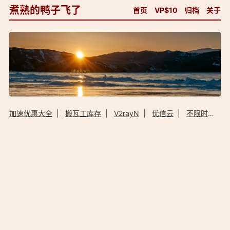
煮熟的鸭子飞了
首页
VP$10
归档
关于
加速优惠大全
|
搬瓦工库存
|
V2rayN
|
优信云
|
不限时加速器