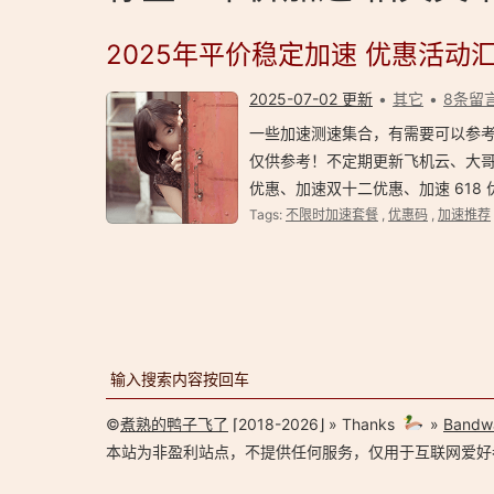
2025年平价稳定加速 优惠活动
2025-07-02 更新
其它
8条留
一些加速测速集合，有需要可以参
仅供参考！不定期更新飞机云、大哥
优惠、加速双十二优惠、加速 618
Tags:
不限时加速套餐
,
优惠码
,
加速推荐
©
煮熟的鸭子飞了
⌈2018-2026⌋ » Thanks
»
Bandw
本站为非盈利站点，不提供任何服务，仅用于互联网爱好