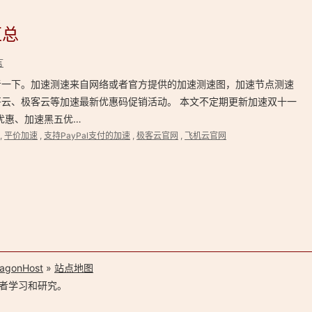
汇总
言
考一下。加速测速来自网络或者官方提供的加速测速图，加速节点测速
云、极客云等加速最新优惠码促销活动。 本文不定期更新加速双十一
 优惠、加速黑五优…
,
平价加速
,
支持PayPal支付的加速
,
极客云官网
,
飞机云官网
agonHost
»
站点地图
者学习和研究。