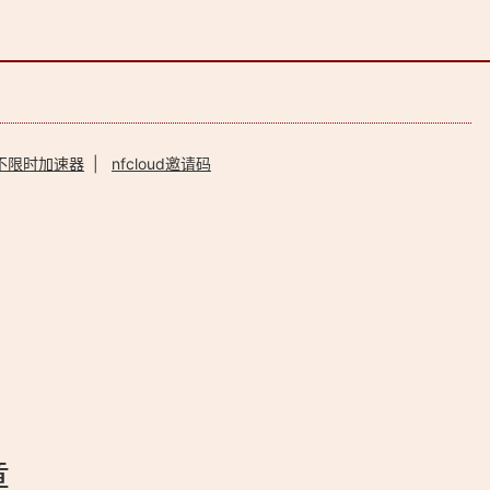
不限时加速器
|
nfcloud邀请码
章