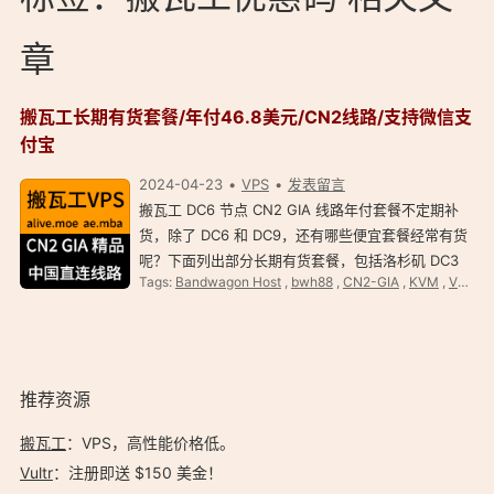
章
搬瓦工长期有货套餐/年付46.8美元/CN2线路/支持微信支
付宝
2024-04-23
VPS
发表留言
搬瓦工 DC6 节点 CN2 GIA 线路年付套餐不定期补
货，除了 DC6 和 DC9，还有哪些便宜套餐经常有货
呢？下面列出部分长期有货套餐，包括洛杉矶 DC3
Tags:
Bandwagon Host
,
bwh88
,
CN2-GIA
,
KVM
,
VPS
,
和 DC8 等 CN2 线路，最低套餐 46.8 美元/年，以
及 CN2 GIA 线路大带宽套餐等，部分套餐支持后台
自助切换机房，商…
推荐资源
搬瓦工
：VPS，高性能价格低。️
Vultr
：注册即送 $150 美金！