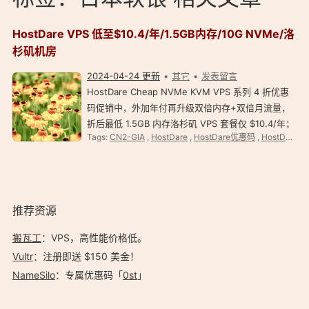
HostDare VPS 低至$10.4/年/1.5GB内存/10G NVMe/洛
杉矶机房
2024-04-24 更新
其它
发表留言
HostDare Cheap NVMe KVM VPS 系列 4 折优惠
码促销中，外加年付再升级双倍内存+双倍月流量，
折后最低 1.5GB 内存洛杉矶 VPS 套餐仅 $10.4/年；
Tags:
CN2-GIA
,
HostDare
,
HostDare优惠码
,
HostDare怎么样
美国洛杉矶 CN2 GIA 线路 (CSSD/CKVM 系列)VPS
提供 6.8 折优惠码，洛杉矶亚洲优化线路 VPS 提供
5.5 折优惠码，优惠后洛杉矶 CN2 GI…
推荐资源
搬瓦工
：VPS，高性能价格低。️
Vultr
：注册即送 $150 美金！
NameSilo
：专属优惠码「
0st
」