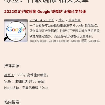
2022稳定谷歌镜像 Google 镜像站 无需科学加速
2024-04-25 更新
其它
发表留言
一个经营多年公益性质用爱发电 Google 镜像站点，
疑似是浙江大学提供？比那些三天两头就跑路的谷歌
镜像站稳定很多，而且没有任何时间/流量限制。
Tags:
Google
,
Google Scholar
,
Google 搜索
,
Google 镜像站点
2022 用爱发电最稳 Google 镜像站 简介 谷歌镜像
网站疑似是浙江大学提供？使用有限制规则，只有
回…
推荐资源
搬瓦工
：VPS，高性能价格低。️
Vultr
：注册即送 $150 美金！
NameSilo
：专属优惠码「
0st
」
站内搜索