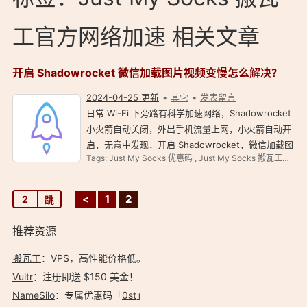
工官方网络加速 相关文章
开启 Shadowrocket 微信加载图片视频变慢怎么解决？
2024-04-25 更新
其它
发表留言
日常 Wi-Fi 下旁路有科学加速网络，Shadowrocket
小火箭自动关闭，外出手机流量上网，小火箭自动开
启，无意中发现，开启 Shadowrocket，微信加载图
Tags:
Just My Socks 优惠码
,
Just My Socks 搬瓦工官方网络加速
片、视频变慢，特别是公众号，有时候图片压根加载
不出来。 问：开启 Shadowrocket 微信加载图片视
频…
<
1
2
推荐资源
搬瓦工
：VPS，高性能价格低。️
Vultr
：注册即送 $150 美金！
NameSilo
：专属优惠码「
0st
」