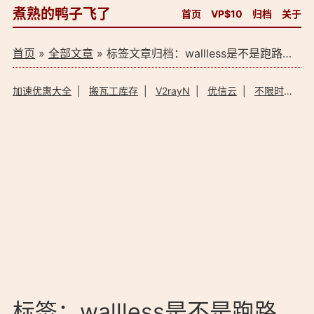
煮熟的鸭子飞了
首页
VP$10
归档
关于
首页
»
全部文章
» 标签文章归档：wallless是不是跑路了？（1）
加速优惠大全
|
搬瓦工库存
|
V2rayN
|
优信云
|
不限时加速器
标签：wallless是不是跑路