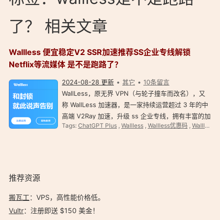
了？ 相关文章
Wallless 便宜稳定V2 SSR加速推荐SS企业专线解锁
Netflix等流媒体 是不是跑路了？
2024-08-28 更新
其它
10条留言
WallLess，原无界 VPN（与轮子撞车而改名），又
称 WallLess 加速器，是一家持续运营超过 3 年的中
高端 V2Ray 加速，升级 ss 企业专线，拥有丰富的加
Tags:
ChatGPT Plus
,
Wallless
,
Wallless优惠码
,
Wallless官网
速线路优化经验和技术实力。 WallLess ss 企业专线
加速简介 WallLess，原无界 VPN（与轮子撞车而改
名），…
推荐资源
搬瓦工
：VPS，高性能价格低。️
Vultr
：注册即送 $150 美金！