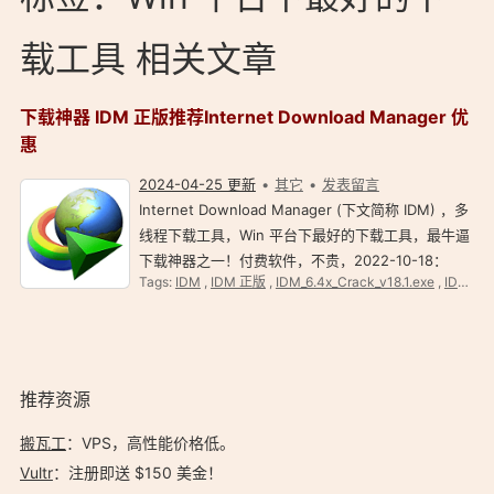
载工具 相关文章
下载神器 IDM 正版推荐Internet Download Manager 优
惠
2024-04-25 更新
其它
发表留言
Internet Download Manager (下文简称 IDM) ，多
线程下载工具，Win 平台下最好的下载工具，最牛逼
下载神器之一！付费软件，不贵，2022-10-18：
Tags:
IDM
,
IDM 正版
,
IDM_6.4x_Crack_v18.1.exe
,
IDM优惠
Internet Download Manager: 正版 IDM 终身版仅
需 ￥109，可换设备。 IDM (Internet Downloader
Manager)…
推荐资源
搬瓦工
：VPS，高性能价格低。️
Vultr
：注册即送 $150 美金！