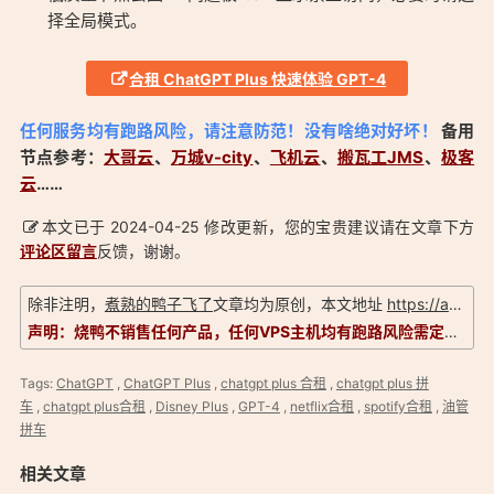
择全局模式。
合租 ChatGPT Plus 快速体验 GPT-4
「仅￥30元ChatGPT Plus合租快速体验GPT-4！：
任何服务均有跑路风险，请注意防范！没有啥绝对好坏！
备用
https://aduck.win/199/」
节点参考：
大哥云
、
万城v-city
、
飞机云
、
搬瓦工JMS
、
极客
云
……
本文已于 2024-04-25 修改更新，您的宝贵建议请在文章下方
评论区留言
反馈，谢谢。
除非注明，
煮熟的鸭子飞了
文章均为原创，本文地址
https://aduck.win/199/
声明：烧鸭不销售任何产品，任何VPS主机均有跑路风险需定期备份，信息以实际为准，评测仅供参考！
Tags:
ChatGPT
,
ChatGPT Plus
,
chatgpt plus 合租
,
chatgpt plus 拼
车
,
chatgpt plus合租
,
Disney Plus
,
GPT-4
,
netflix合租
,
spotify合租
,
油管
拼车
相关文章