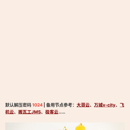
默认解压密码
1024
| 备用节点参考：
大哥云
、
万城v-city
、
飞
机云
、
搬瓦工JMS
、
极客云
……