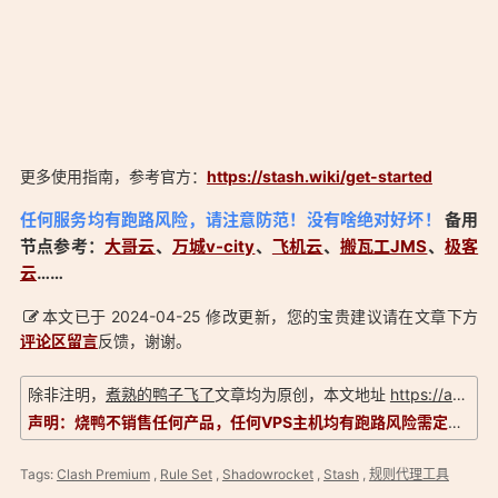
更多使用指南，参考官方：
https://stash.wiki/get-started
「Stash 简单实用 iOS / macOS Clash 客户端、支持多协议代
任何服务均有跑路风险，请注意防范！没有啥绝对好坏！
备用
理：https://aduck.win/39/」
节点参考：
大哥云
、
万城v-city
、
飞机云
、
搬瓦工JMS
、
极客
云
……
本文已于 2024-04-25 修改更新，您的宝贵建议请在文章下方
评论区留言
反馈，谢谢。
除非注明，
煮熟的鸭子飞了
文章均为原创，本文地址
https://aduck.win/39/
声明：烧鸭不销售任何产品，任何VPS主机均有跑路风险需定期备份，信息以实际为准，评测仅供参考！
Tags:
Clash Premium
,
Rule Set
,
Shadowrocket
,
Stash
,
规则代理工具