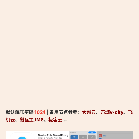
默认解压密码
1024
| 备用节点参考：
大哥云
、
万城v-city
、
飞
机云
、
搬瓦工JMS
、
极客云
……