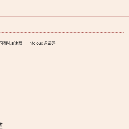
不限时加速器
|
nfcloud邀请码
章