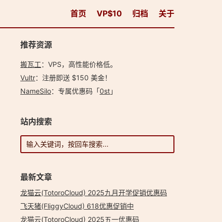
首页
VP$10
归档
关于
推荐资源
搬瓦工
：VPS，高性能价格低。️
Vultr
：注册即送 $150 美金！
NameSilo
：专属优惠码「
0st
」
站内搜索
最新文章
龙猫云(TotoroCloud) 2025九月开学促销优惠码
飞天猪(FliggyCloud) 618优惠促销中
龙猫云(TotoroCloud) 2025五一优惠码