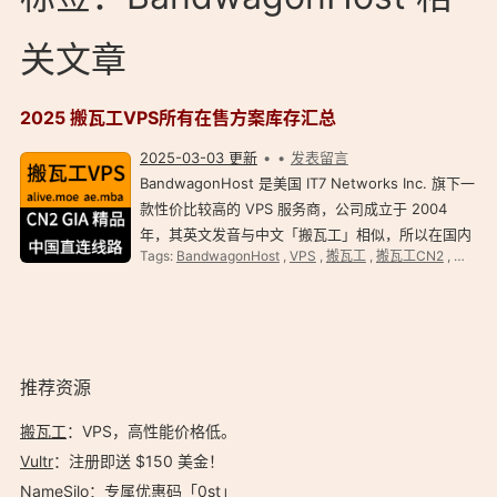
关文章
2025 搬瓦工VPS所有在售方案库存汇总
2025-03-03 更新
发表留言
BandwagonHost 是美国 IT7 Networks Inc. 旗下一
款性价比较高的 VPS 服务商，公司成立于 2004
年，其英文发音与中文「搬瓦工」相似，所以在国内
Tags:
BandwagonHost
,
VPS
,
搬瓦工
,
搬瓦工CN2
,
搬瓦工C
以搬瓦工而闻名。提供洛杉矶、荷兰、佛罗里达、凤
凰城、日本和中国香港等全球多个数据中心。 搬瓦工
最…
推荐资源
搬瓦工
：VPS，高性能价格低。️
Vultr
：注册即送 $150 美金！
NameSilo
：专属优惠码「
0st
」