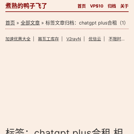
煮熟的鸭子飞了
首页
VP$10
归档
关于
首页
»
全部文章
» 标签文章归档：chatgpt plus合租（1）
加速优惠大全
|
搬瓦工库存
|
V2rayN
|
优信云
|
不限时加速器
标签：chatgpt plus合租 相