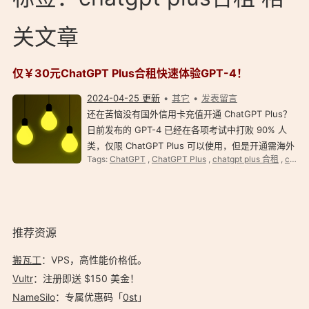
关文章
仅￥30元ChatGPT Plus合租快速体验GPT-4！
2024-04-25 更新
其它
发表留言
还在苦恼没有国外信用卡充值开通 ChatGPT Plus？
日前发布的 GPT-4 已经在各项考试中打败 90% 人
类，仅限 ChatGPT Plus 可以使用，但是开通需海外
Tags:
ChatGPT
,
ChatGPT Plus
,
chatgpt plus 合租
,
chatgpt plus 拼车
信用卡订阅，没有国外卡怎么办？ChatGPT Plus 拼
车合租目前仅￥30/月。 除了可以很方便的拼车使用
ChatG…
推荐资源
搬瓦工
：VPS，高性能价格低。️
Vultr
：注册即送 $150 美金！
NameSilo
：专属优惠码「
0st
」