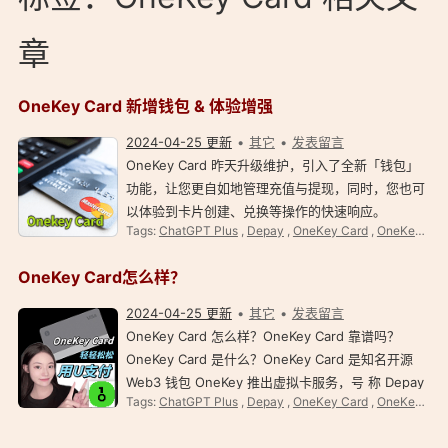
章
OneKey Card 新增钱包 & 体验增强
2024-04-25 更新
其它
发表留言
OneKey Card 昨天升级维护，引入了全新「钱包」
功能，让您更自如地管理充值与提现，同时，您也可
以体验到卡片创建、兑换等操作的快速响应。
Tags:
ChatGPT Plus
,
Depay
,
OneKey Card
,
OneKey Card 怎么样？
OneKey Card 再加上一键冻结和删除卡片，更为灵
活安全。欢迎注册尽享 OneKey Card 更流畅、更高
OneKey Card怎么样？
效的全新体…
2024-04-25 更新
其它
发表留言
OneKey Card 怎么样？OneKey Card 靠谱吗？
OneKey Card 是什么？OneKey Card 是知名开源
Web3 钱包 OneKey 推出虚拟卡服务，号 称 Depay
Tags:
ChatGPT Plus
,
Depay
,
OneKey Card
,
OneKey Card 怎么样？
替代品，可开通 ChatGPT Plus 。 OneKey Card 目
前公测中，认证需要填写 OneKey Card 邀请码：