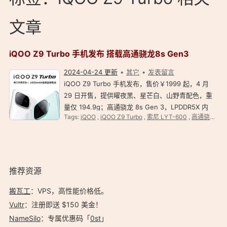
文章
iQOO Z9 Turbo 手机发布 搭载高通骁龙8s Gen3
2024-04-24 更新
其它
发表留言
iQOO Z9 Turbo 手机发布，售价￥1999 起，4 月
29 日开售，提供曜夜黑、星芒白、山野青配色，重
量仅 194.9g；高通骁龙 8s Gen 3，LPDDR5X 内
Tags:
iQOO
,
iQOO Z9 Turbo
,
索尼 LYT-600
,
高通骁龙8s Gen3
存、 UFS 4.0 闪存，独显芯片 Turbo 。 首发售价：
12+256GB 版本 1999 元 16+256GB 版本 2299 元
12+512GB …
推荐资源
搬瓦工
：VPS，高性能价格低。️
Vultr
：注册即送 $150 美金！
NameSilo
：专属优惠码「
0st
」