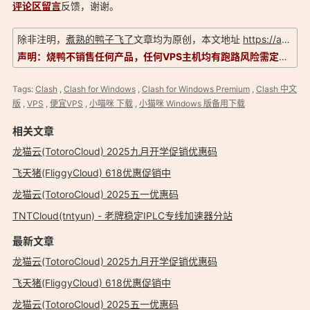
评论区留言
反馈，谢谢。
除非注明，
煮熟的鸭子飞了
文章均为原创，本文地址
https://aduck.win/222/
声明：烧鸭不销售任何产品，任何VPS主机均有跑路风险需定期备份，信息以实际为准，评测仅供参考！
Tags:
Clash
,
Clash for Windows
,
Clash for Windows Premium
,
Clash 中文
版
,
VPS
,
便宜VPS
,
小喵咪 下载
,
小猫咪 Windows 版备用下载
相关文章
龙猫云(TotoroCloud) 2025九月开学促销优惠码
飞天猪(FliggyCloud) 618优惠促销中
龙猫云(TotoroCloud) 2025五一优惠码
TNTCloud(tntyun) - 老牌稳定IPLC专线加速器分站
最新文章
龙猫云(TotoroCloud) 2025九月开学促销优惠码
飞天猪(FliggyCloud) 618优惠促销中
龙猫云(TotoroCloud) 2025五一优惠码