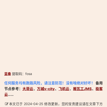
蓝奏
提取码：fosa
「Clash for Windows Premium v0.20.34 小喵咪 绿色汉化版：
任何服务均有跑路风险，请注意防范！没有啥绝对好坏！
备用
https://aduck.win/222/」
节点参考：
大哥云
、
万城v-city
、
飞机云
、
搬瓦工JMS
、
极客
云
……
本文已于 2024-04-25 修改更新，您的宝贵建议请在文章下方